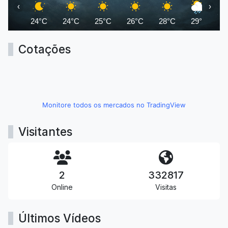
‹
›
24°C
24°C
25°C
26°C
28°C
29°C
3
Cotações
Monitore todos os mercados no TradingView
Visitantes
2
332817
Online
Visitas
Últimos Vídeos