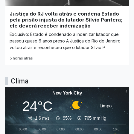
Justiça do RJ volta atrás e condena Estado
pela prisão injusta do lutador Sílvio Pantera;
ele deverá receber indenização
Exclusivo: Estado é condenado a indenizar lutador que
passou quase 6 anos preso A Justiça do Rio de Janeiro
voltou atrás e reconheceu que o lutador Sílvio P
5 horas atrás
Clima
New York City
24°C
Limpo
1.6 m/s
95%
765
mmHg
05:00
06:00
07:00
08:00
09:00
10:00
1